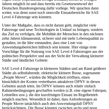
Jahren möglich ist und dass bereits ein Gesetzesentwurf der
Deutschen Bundesregierung dafür vorliege. Wir sprachen dann
weiter, was denn sonst noch sinnvolle Einsatzbereiche für SAE
Level 4 Fahrzeuge sein könnten.
Unter der Maßgabe, dass es nicht darum geht, möglichst viele
Fahrzeuge und neue Technologien in Umlauf zu bringen, sondern
das Ziel zu verfolgen, die Mobilität der Menschen in den nächsten
zehn Jahren klimaneutral, sicherer und mit mehr Lebensqualität zu
gestalten, ist die Idee entstanden, dass eine Liste von
Anwendungsbereichen hilfreich sein könnte. Hier einige erste
Vorschläge für die Nutzung von SAE Level 4 Fahrzeugen aus der
politischen Perspektive und aus der Sicht der Verwaltung kleinerer
Städte und ländlicher Gebiete:
SAE Level 4 Fahrzeuge in kleineren Städten und am Rand größerer
Städte als selbstfahrende, elektrische kleinere Busse, sogenannte
„People Mover“, würden die Möglichkeit eröffnen, einen
hinsichtlich der Kosten vertretbaren attraktiven ÖPNV in diesen
Gebieten anzub ieten. Im ÖPNV können auch relativ einfach
Rahmenbedingungen geschaffen werden (z.B. eine eigene Fahrspur,
Leitstellen usw.), die den kurzfristigen Einsatz im Regelbetrieb
möglich machen. Wesentlich ist dabei, dass Anforderungen an
People Mover tatsächlich auch den Anwendungsfall ÖPNV
berücksichtigen. Die Busse könnten zwischen sechs und neun