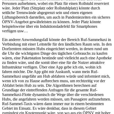
Personen aufnehmen, wobei ein Platz für einen Rollstuhl reserviert
wäre. Jeder Platz (Sitzplatz oder Rollstuhlplatz) könnte durch
seitliche Trennwände abgegrenzt sein und einen eigenen
Lüftungsbereich darstellen, um auch in Pandemiezeiten ein sicheres
ÖPNV-Angebot gewährleisten zu können. Jeder Platz könnte
beispielsweise über ein Induktionsladefeld für Smartphones
verfügen usw…
Ein anderer Anwendungsfall könnte der Bereich Ruf-Sammeltaxi in
Verbindung mit einer Leitstelle für den ländlichen Raum sein. In den
Dorfzentren müssten Hubs eingerichtet werden, in denen rund um
die Uhr die wichtigsten Dinge des täglichen Gebrauchs zu kaufen
wären, eine Paketstation bestünde und vielleicht auch eine Apotheke
zu finden wäre, und die somit über eine für die Nutzer attraktive
Infrastruktur verfügen. Über eine App gebe ich ein, wohin ich
fahren möchte. Die App gibt mir Auskunft, wann mein Ruf-
Sammeltaxi ungefähr am Hub abfahren würde und informiert mich,
wenn ich von zu Hause aufbrechen muss, um rechtzeitig vor der
Abfahrt beim Hub zu sein. Die Algorithmen berechnen auf
Grundlage der eintreffenden Anfragen für die gesamte Ruf-
Sammeltaxi-Flotte dynamisch die Wege über die verschiedenen
Hubs, die angefahren werden müssen, um Passagiere aufzunehmen.
Ruf-Sammel-Taxis wären dann immer nur in einem bestimmten
Gebiet im Einsatz. Es wäre denkbar, dass in diesem Gebiet
zumindest ein Knotenpunkt wäre, von wo aus ein ÖPNV mit hoher